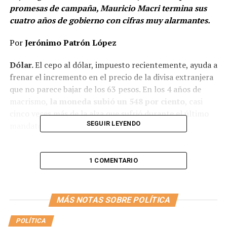
promesas de campaña, Mauricio Macri termina sus
cuatro años de gobierno con cifras muy alarmantes.
Por
Jerónimo Patrón López
Dólar.
El cepo al dólar, impuesto recientemente, ayuda a
frenar el incremento en el precio de la divisa extranjera
que no parece bajar de los 63 pesos. En los 4 años de
macrismo,
la moneda subió un 548 por ciento
, casi
cinco veces más de la alza que sufrió durante el último
SEGUIR LEYENDO
mandato kirchnerista.
Inflación.
No todos los argentinos viven pendientes del
dólar, pero sí todos consumen habitualmente productos
1 COMENTARIO
y servicios, y la inflación es un factor que juega
directamente en el bolsillo de los trabajadores y en el
sueldo. En este punto
el oficialismo alcanzó la mayor
MÁS NOTAS SOBRE POLÍTICA
devaluación de los últimos 28 años
. Hoy la tasa
promedio de inflación anual asciende a un 60 por ciento,
POLÍTICA