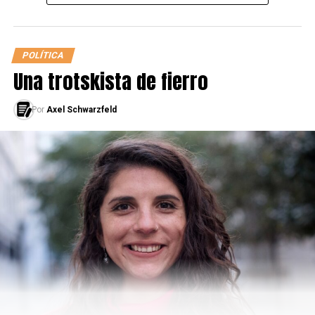
pesar del impacto de la figura libertaria, la institución
no tiene afiliación a ningún partido ni favoritismo por
ningún personaje.
POLÍTICA
Una trotskista de fierro
Por
Axel Schwarzfeld
Encuesta de elaboración propia realizada durante el mes
de abril a 100 judíos de entre 18 y 80 años del AMBA.
Pener insiste en su preocupación por la seguridad ante
algunos dichos del presidente y asegura que no le influye
“si recita versículos de la Torá o flamea la bandera de