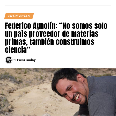
a tiros”. Al final pude ingresar, pero no fue fácil. Quizás
hoy no lo haría, pero en ese momento yo era bravo.
ENTREVISTAS
Federico Agnolín: “No somos solo
un país proveedor de materias
primas, también construimos
ciencia”
Por
Paula Godoy
-¿Cómo se maneja una barra brava en el fútbol
argentino?
-Tengo la teoría de que cada vez las barras están más
diezmadas, tarde o temprano van a desaparecer. Nadie
quiere ir preso ahora. Se manejan como un grupo de
música. “La 12” son los Rolling Stones, no necesitan vivir