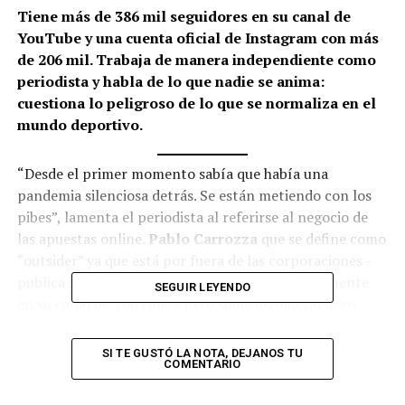
Tiene más de 386 mil seguidores en su canal de
YouTube y una cuenta oficial de Instagram con más
de 206 mil. Trabaja de manera independiente como
periodista y habla de lo que nadie se anima:
cuestiona lo peligroso de lo que se normaliza en el
mundo deportivo.
“Desde el primer momento sabía que había una
pandemia silenciosa detrás. Se están metiendo con los
pibes”, lamenta el periodista al referirse al negocio de
las apuestas online.
Pablo Carrozza
que se define como
“outsider” ya que está por fuera de las corporaciones -
publica su contenido en redes sociales, especialmente
SEGUIR LEYENDO
en su
canal de YouTube
– pero suele involucrarse en
temas que habitualmente los grandes medios no tocan y
se caracteriza por realizar trabajos de investigación
SI TE GUSTÓ LA NOTA, DEJANOS TU
COMENTARIO
sobre violencia en el fútbol. Desde su lugar como
comunicador remarca: “Los creadores de contenido