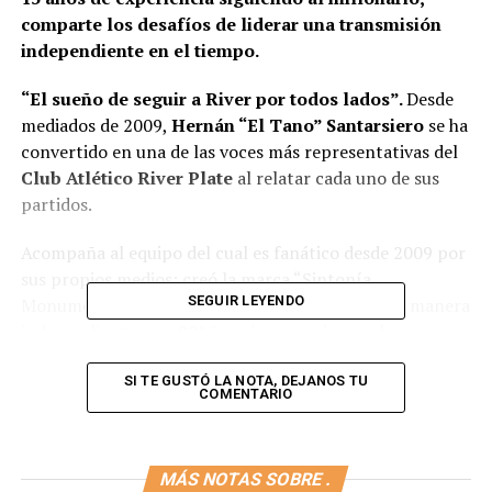
comparte los desafíos de liderar una transmisión
independiente en el tiempo.
“El sueño de seguir a River por todos lados”.
Desde
mediados de 2009,
Hernán “El Tano” Santarsiero
se ha
convertido en una de las voces más representativas del
Club Atlético River Plate
al relatar cada uno de sus
partidos.
Acompaña al equipo del cual es fanático desde 2009 por
sus propios medios: creó la marca “Sintonía
SEGUIR LEYENDO
Monumental” para ponerle voz a los partidos de manera
independiente y en 2015 creó su propio
canal en
YouTube
. Allí comparte contenidos periodísticos sobre
el millonario y, en la actualidad, tiene más de 61 mil
SI TE GUSTÓ LA NOTA, DEJANOS TU
COMENTARIO
seguidores con un caudal de 9.991.970 vistas. Además,
tiene una tira que va de lunes a viernes de 19 a 21 horas.
“Uno siempre intenta ser profesional, combinando
MÁS NOTAS SOBRE .
pasión y vocación”, cuenta.