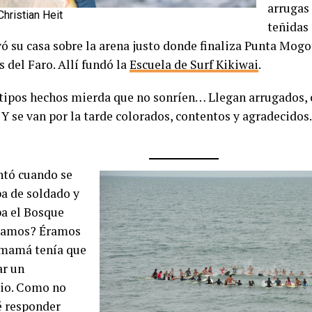
arrugas 
Christian Heit
teñidas 
ó su casa sobre la arena justo donde finaliza Punta Mog
s del Faro. Allí fundó la
Escuela de Surf Kikiwai
.
tipos hechos mierda que no sonríen… Llegan arrugados, c
 Y se van por la tarde colorados, contentos y agradecidos.
tó cuando se
ba de soldado y
ba el Bosque
 Ramos? Éramos
 mamá tenía que
r un
io. Como no
é responder