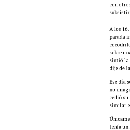
con otro
subsistir 
A los 16,
parada i
cocodrilo
sobre un
sintió l
dije de l
Ese día 
no imagi
cedió su
similar e
Únicamen
tenía un