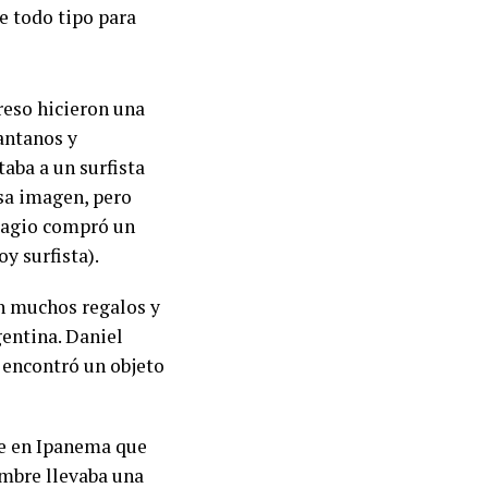
e todo tipo para
reso hicieron una
antanos y
aba a un surfista
esa imagen, pero
esagio compró un
oy surfista).
an muchos regalos y
entina. Daniel
 encontró un objeto
re en Ipanema que
ombre llevaba una