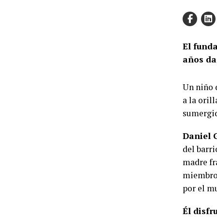
El funda
años dan
Un niño d
a la oril
sumergid
Daniel G
del barr
madre frá
miembro d
por el m
Él disfr