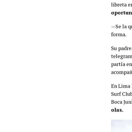
libreta e
oportun
—Se la q
forma.
Su padre,
telegram
partía en
acompaña
En Lima 
Surf Club
Boca Jun
olas.