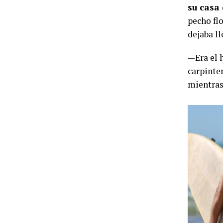
su casa
pecho flo
dejaba ll
—Era el 
carpinte
mientras