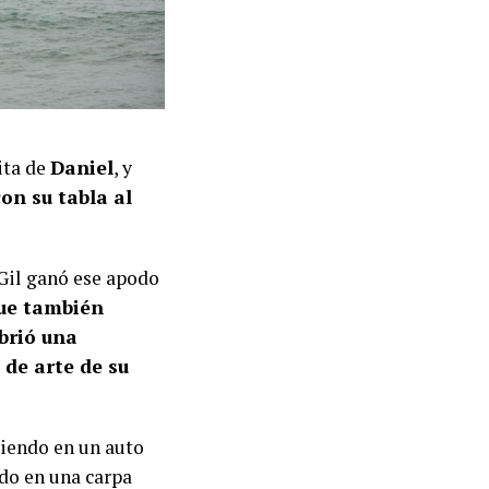
ita de
Daniel
, y
on su tabla al
 Gil ganó ese apodo
que también
brió una
de arte de su
viendo en un auto
do en una carpa