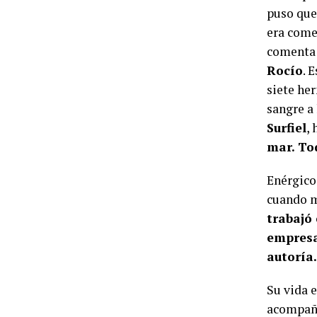
puso que
era come
comenta 
Rocío
. 
siete he
sangre a
Surfiel
, 
mar. To
Enérgico
cuando m
trabajó
empresa
autoría.
Su vida 
acompaña