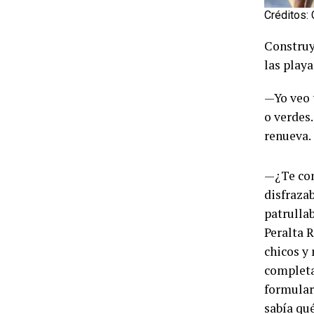
Créditos: 
Construy
las playa
—Yo veo 
o verdes.
renueva.
—¿Te con
disfraza
patrulla
Peralta
chicos y
completa
formular
sabía qu