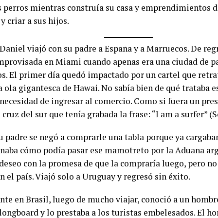
s perros mientras construía su casa y emprendimientos d
y criar a sus hijos.
 Daniel viajó con su padre a España y a Marruecos. De reg
mprovisada en Miami cuando apenas era una ciudad de p
s. El primer día quedó impactado por un cartel que retrat
a ola gigantesca de Hawai. No sabía bien de qué trataba 
a necesidad de ingresar al comercio. Como si fuera un pr
a cruz del sur que tenía grabada la frase: “I am a surfer” (S
su padre se negó a comprarle una tabla porque ya cargab
naba cómo podía pasar ese mamotreto por la Aduana arg
 deseo con la promesa de que la compraría luego, pero no
n el país. Viajó solo a Uruguay y regresó sin éxito.
te en Brasil, luego de mucho viajar, conoció a un homb
 longboard y lo prestaba a los turistas embelesados. El h