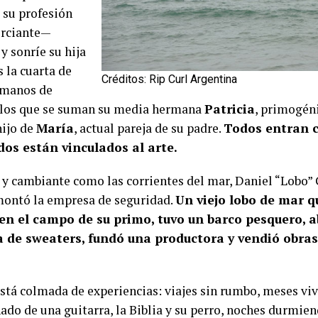
 su profesión
rciante—
y sonríe su hija
Es la cuarta de
Créditos: Rip Curl Argentina
rmanos de
 los que se suman su media hermana
Patricia
, primogén
hijo de
María
, actual pareja de su padre.
Todos entran c
dos están vinculados al arte.
 y cambiante como las corrientes del mar, Daniel “Lobo”
ontó la empresa de seguridad.
Un viejo lobo de mar 
 en el campo de su primo, tuvo un barco pesquero, a
 de sweaters, fundó una productora y vendió obras 
está colmada de experiencias: viajes sin rumbo, meses vi
do de una guitarra, la Biblia y su perro, noches durmien