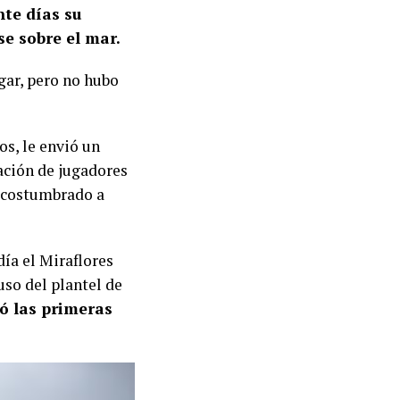
nte días su
e sobre el mar.
gar, pero no hubo
os, le envió un
ación de jugadores
 acostumbrado a
ía el Miraflores
uso del plantel de
eó las primeras