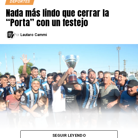
DEPORTES
Nada más lindo que cerrar la
LEÉ TAMBIÉN
¿PACK SÍ O PACK NO?
“Porta” con un festejo
Por
Lautaro Cammi
SEGUIR LEYENDO