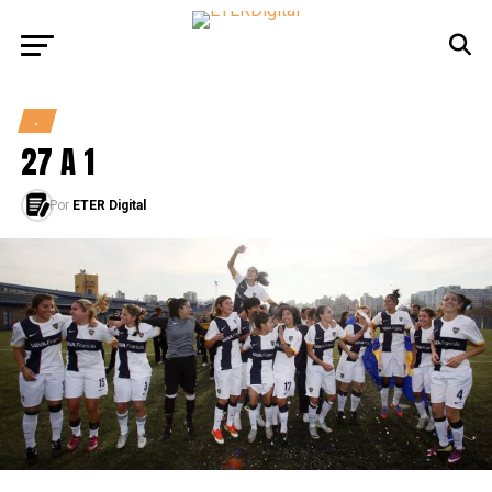
.
27 A 1
Por
ETER Digital