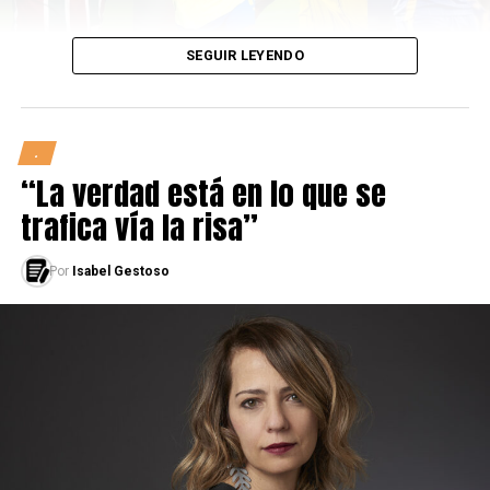
fecha. Hacia el fin de la década el número volvió a caer.
SEGUIR LEYENDO
.
“La verdad está en lo que se
trafica vía la risa”
Por
Isabel Gestoso
En los nueve torneos de 1991 hasta 1999 compitieron
49 elencos. River, Boca e Independiente tuvieron
asistencia perfecta. El “Millonario” sumó seis títulos
(1991 y 1993 a 1997) y el “Xeneize, tres (1992, 1998 y