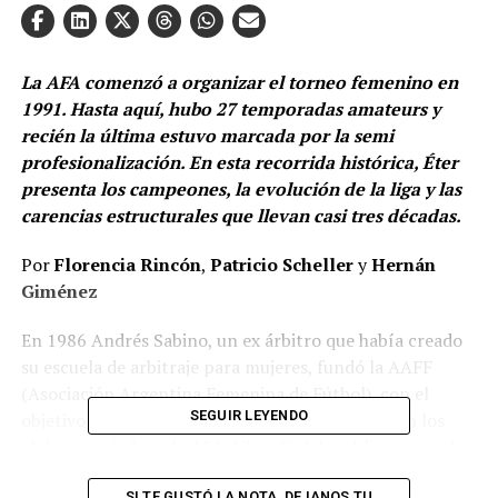
La AFA comenzó a organizar el torneo femenino en
1991. Hasta aquí, hubo 27 temporadas amateurs y
recién la última estuvo marcada por la semi
profesionalización. En esta recorrida histórica, Éter
presenta los campeones, la evolución de la liga y las
carencias estructurales que llevan casi tres décadas.
Por
Florencia Rincón
,
Patricio Scheller
y
Hernán
Giménez
En 1986 Andrés Sabino, un ex árbitro que había creado
su escuela de arbitraje para mujeres, fundó la AAFF
(Asociación Argentina Femenina de Fútbol), con el
SEGUIR LEYENDO
objetivo que el fútbol de mujeres se practicara en los
clubes asociados a la AFA. Lilian Fadel, publicista, era la
vicepresidenta de la organización. El torneo que
SI TE GUSTÓ LA NOTA, DEJANOS TU