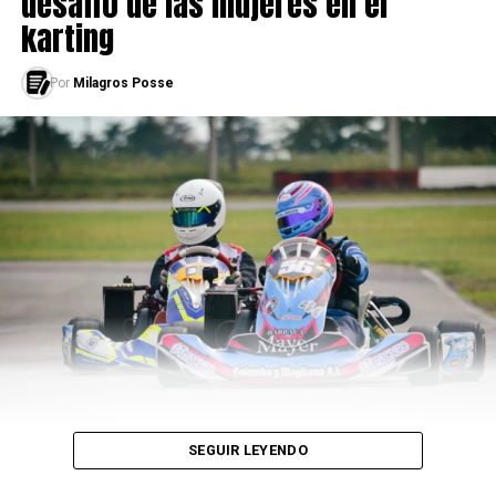
desafío de las mujeres en el
karting
-¿Por qué decidiste entrar a la Fuerza Aérea
Argentina?
Por
Milagros Posse
-Por una necesidad económica. Era la primera vez que
las mujeres ingresaban a la Fuerza Aérea. Yo no tenía ni
idea lo que era la vida militar. Estaba viviendo en Buenos
Aires por una suplencia y me quedé, pero no tenía
trabajo. Entrar a la Fuerza me permitiría estabilidad, un
buen sueldo y buena obra social.
SEGUIR LEYENDO