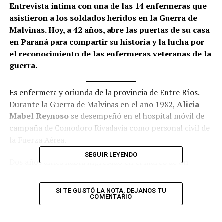
Entrevista íntima con una de las 14 enfermeras que
asistieron a los soldados heridos en la Guerra de
Malvinas. Hoy, a 42 años, abre las puertas de su casa
en Paraná para compartir su historia y la lucha por
el reconocimiento de las enfermeras veteranas de la
guerra.
Es enfermera y oriunda de la provincia de Entre Ríos.
Durante la Guerra de Malvinas en el año 1982,
Alicia
Mabel Reynoso
se desempeñó en el hospital móvil de
campaña de Comodoro Rivadavia como personal civil de
la Fuerza Aérea.
SEGUIR LEYENDO
Dos años antes había ingresado en el marco de un
programa de prueba piloto de incorporación de
mujeres; y en 1982 ya había obtenido el grado de Cabo
SI TE GUSTÓ LA NOTA, DEJANOS TU
Principal. Ella fue una de las enfermeras que tenían
COMENTARIO
entre 22 y 25 años, y que en su momento fueron
embarcadas hacia la ciudad de Chubut en el marco del