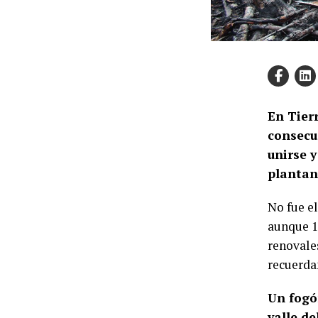
En Tierr
consecu
unirse 
plantan
No fue e
aunque 12
renovales
recuerda
Un fogó
valle d