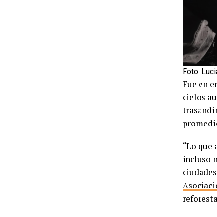
Foto: Luc
Fue en e
cielos au
trasandi
promedi
“Lo que 
incluso 
ciudades
Asociaci
reforest