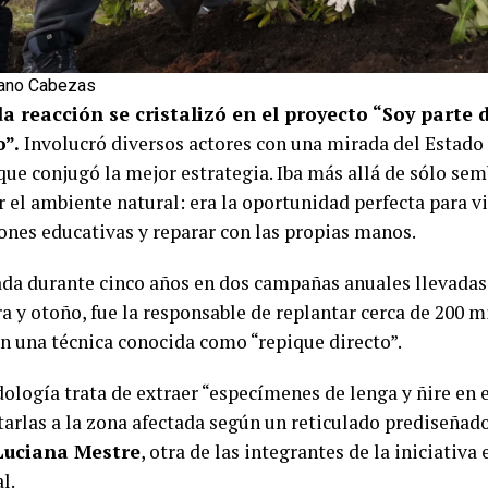
iano Cabezas
a reacción se cristalizó en el proyecto “Soy parte 
o”.
Involucró diversos actores con una mirada del Estad
que conjugó la mejor estrategia. Iba más allá de sólo sem
 el ambiente natural: era la oportunidad perfecta para v
iones educativas y reparar con las propias manos.
da durante cinco años en dos campañas anuales llevadas
 y otoño, fue la responsable de replantar cerca de 200 mi
on una técnica conocida como “repique directo”.
ología trata de extraer “especímenes de lenga y ñire en e
tarlas a la zona afectada según un reticulado prediseñado
Luciana Mestre
, otra de las integrantes de la iniciativa
l.