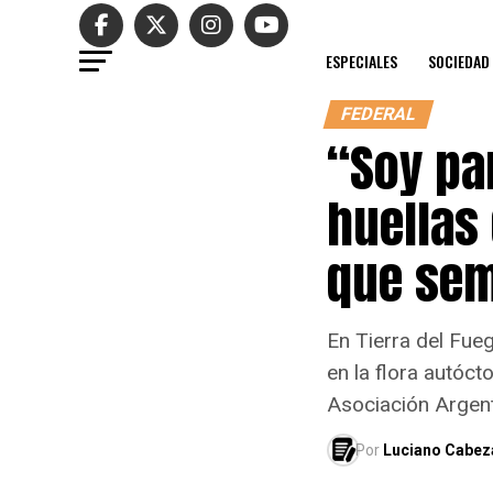
ESPECIALES
SOCIEDAD
FEDERAL
“Soy pa
huellas
que sem
En Tierra del Fue
en la flora autóct
Asociación Argent
Por
Luciano Cabeza