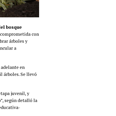
del bosque
o comprometida con
brar árboles y
incular a
 adelante en
l árboles. Se llevó
tapa juvenil, y
”, según detalló la
 educativa-