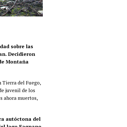
idad sobre las
an. Decidieron
 de Montaña
n Tierra del Fuego,
e juvenil de los
os ahora muertos,
ra autóctona del
del lago Fagnano,