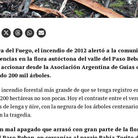
a del Fuego, el incendio de 2012 alertó a la comun
encias en la flora autóctona del valle del Paso Beb
y accionar desde la Asociación Argentina de Guías
do 200 mil árboles.
l incendio forestal más grande de que se tenga registro e
00 hectáreas no son pocas. Hoy el contraste entre el verd
 de lenga y ñire, con la negrura de los árboles centenari
n la tragedia.
n mal apagado que arrasó con gran parte de la flo
el Paso Beban, en cercanías al paraje Bahía Torito 