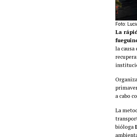
Foto: Luc
La rápid
fueguin
la causa 
recuperar
instituc
Organiza
primavera
a cabo c
La metod
transpor
bióloga
ambienta