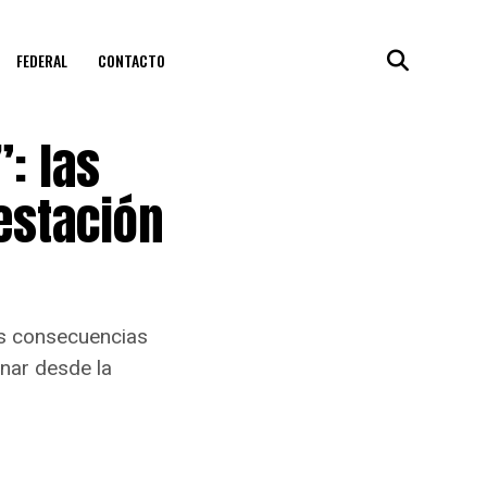
FEDERAL
CONTACTO
: las
estación
as consecuencias
onar desde la