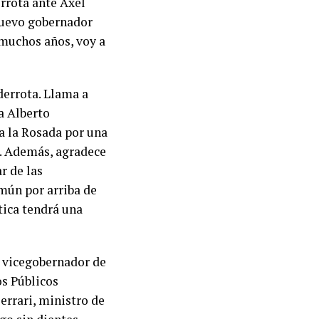
rrota ante Axel
 nuevo gobernador
 muchos años, voy a
derrota. Llama a
a Alberto
a la Rosada por una
e. Además, agradece
r de las
omún por arriba de
tica tendrá una
a vicegobernador de
os Públicos
errari, ministro de