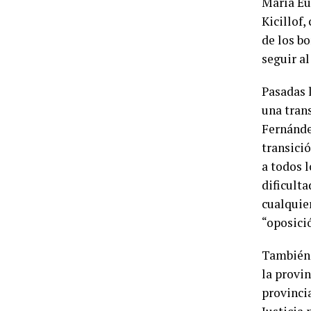
María Eu
Kicillof
de los b
seguir al
Pasadas l
una tran
Fernánde
transici
a todos 
dificult
cualquie
“oposició
También 
la provi
provincia