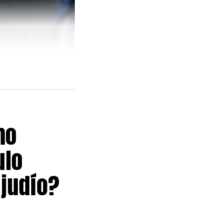
mo
ulo
 judío?