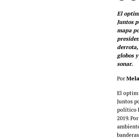
El optim
Juntos p
mapa pol
presiden
derrota,
globos y
sonar.
Por
Mela
El optimi
Juntos p
político
2019. Por
ambiente
banderas