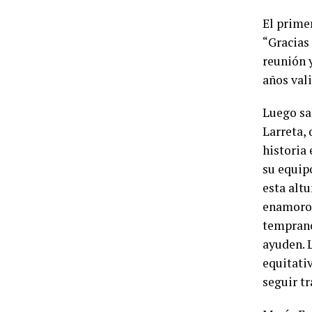
El primer
“Gracias
reunión 
años vali
Luego sa
Larreta,
historia
su equip
esta alt
enamoro.
temprano
ayuden. 
equitati
seguir t