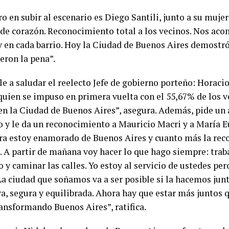
o en subir al escenario es Diego Santili, junto a su muje
 de corazón. Reconocimiento total a los vecinos. Nos ac
y en cada barrio. Hoy la Ciudad de Buenos Aires demostró
eron la pena”.
le a saludar el reelecto Jefe de gobierno porteño: Horaci
 quien se impuso en primera vuelta con el 55,67% de los 
 en la Ciudad de Buenos Aires”, asegura. Además, pide un
o y le da un reconocimiento a Mauricio Macri y a María E
ura estoy enamorado de Buenos Aires y cuanto más la rec
 A partir de mañana voy hacer lo que hago siempre: trab
 y caminar las calles. Yo estoy al servicio de ustedes pe
La ciudad que soñamos va a ser posible si la hacemos jun
va, segura y equilibrada. Ahora hay que estar más juntos 
ransformando Buenos Aires”, ratifica.