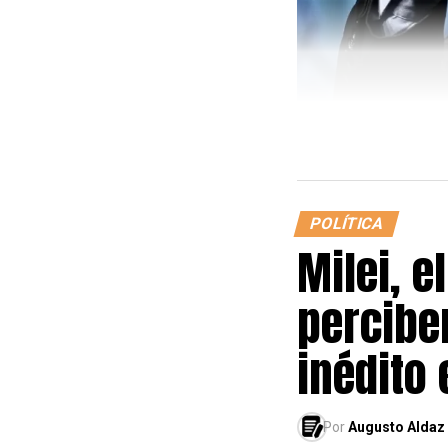
POLÍTICA
Milei, e
percibe
inédito 
Por
Augusto Aldaz