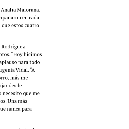
r Analia Maiorana.
ompañaron en cada
 que estos cuatro
o Rodríguez
votos. “Hoy hicimos
 aplauso para todo
ugenia Vidal. “A
orro, más me
ajar desde
ro necesito que me
tos. Una más
que nunca para