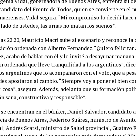
genia Vidal, gobernadora de Buenos Aires, enfrenta su de
, candidato del Frente de Todos, quien se convierte en el
onaerenses. Vidal segura: “Mi compromiso lo decidí hace
 lado de ustedes, las urnas no matan los sueños”.
as 22.20, Mauricio Macri sube al escenario y reconoce la 
sición ordenada con Alberto Fernandez. “Quiero felicitar 
z, acabo de hablar con él y lo invité a desayunar mañana 
ón ordenada que lleve tranquilidad a los argentinos”, dic
los argentinos que lo acompañaron con el voto, que a pesa
ades apostaron al cambio. “Siempre voy a poner el bien c
r cosa”, asegura. Además, adelanta que su formación polí
n sana, constructiva y responsable”.
se encuentran en el búnker, Daniel Salvador, candidato 
ncia de Buenos Aires, Federico Suárez, ministro de Asunt
l; Andrés Scarsi, ministro de Salud provincial, Gustavo F