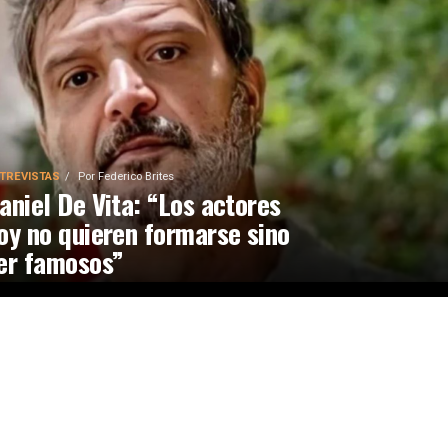
TREVISTAS
Por
Federico Brites
aniel De Vita: “Los actores
oy no quieren formarse sino
er famosos”