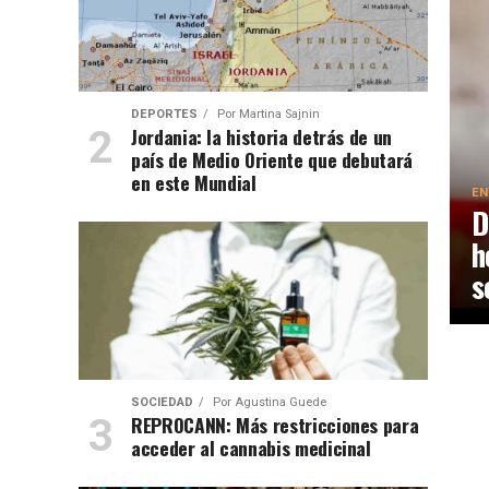
DEPORTES
Por
Martina Sajnin
Jordania: la historia detrás de un
país de Medio Oriente que debutará
en este Mundial
EN
D
h
s
SOCIEDAD
Por
Agustina Guede
REPROCANN: Más restricciones para
acceder al cannabis medicinal