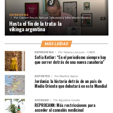
ENTREVISTAS
Por
Claribel Bauzá, Nahuel Dytkowski y Sofía Manín Moreno
Hasta el fin de la trata: la
vikinga argentina
MÁS LEÍDAS
ENTREVISTAS
Por
Tatiana Lenzuen - CABA
Sofía Kotler: “En el periodismo siempre hay
que correr detrás de una nueva zanahoria”
DEPORTES
Por
Martina Sajnin
Jordania: la historia detrás de un país de
Medio Oriente que debutará en este Mundial
SOCIEDAD
Por
Agustina Guede
REPROCANN: Más restricciones para
acceder al cannabis medicinal