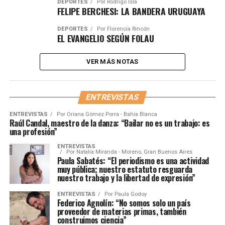
DEPORTES
Por
Rodrigo Isla
FELIPE BERCHESI: LA BANDERA URUGUAYA
DEPORTES
Por
Florencia Rincón
EL EVANGELIO SEGÚN FOLAU
VER MÁS NOTAS
ENTREVISTAS
ENTREVISTAS
Por
Oriana Gómez Porra - Bahía Blanca
Raúl Candal, maestro de la danza: “Bailar no es un trabajo: es
una profesión”
ENTREVISTAS
Por
Natalia Miranda - Moreno, Gran Buenos Aires
Paula Sabatés: “El periodismo es una actividad
muy pública; nuestro estatuto resguarda
nuestro trabajo y la libertad de expresión”
ENTREVISTAS
Por
Paula Godoy
Federico Agnolín: “No somos solo un país
proveedor de materias primas, también
construimos ciencia”