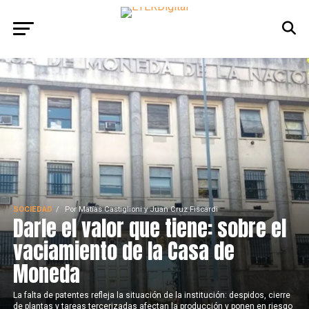
SOCIEDAD
Por
Matías Castiglioni y Juan Cruz Fiscardi
Darle el valor que tiene: sobre el
vaciamiento de la Casa de
Moneda
La falta de patentes refleja la situación de la institución: despidos, cierre
de plantas y tareas tercerizadas afectan la producción y ponen en riesgo