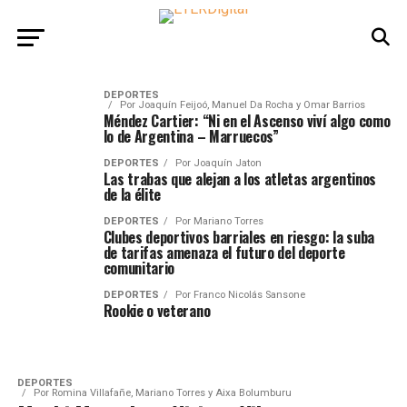
DEPORTES
Por
Joaquín Feijoó, Manuel Da Rocha y Omar Barrios
Méndez Cartier: “Ni en el Ascenso viví algo como
lo de Argentina – Marruecos”
DEPORTES
Por
Joaquín Jaton
Las trabas que alejan a los atletas argentinos
de la élite
DEPORTES
Por
Mariano Torres
Clubes deportivos barriales en riesgo: la suba
de tarifas amenaza el futuro del deporte
comunitario
DEPORTES
Por
Franco Nicolás Sansone
Rookie o veterano
DEPORTES
Por
Romina Villafañe, Mariano Torres y Aixa Bolumburu