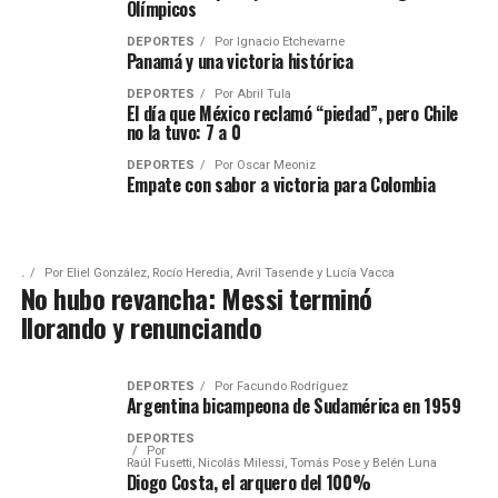
Olímpicos
DEPORTES
Por
Ignacio Etchevarne
Panamá y una victoria histórica
DEPORTES
Por
Abril Tula
El día que México reclamó “piedad”, pero Chile
no la tuvo: 7 a 0
DEPORTES
Por
Oscar Meoniz
Empate con sabor a victoria para Colombia
.
Por
Eliel González, Rocío Heredia, Avril Tasende y Lucía Vacca
No hubo revancha: Messi terminó
llorando y renunciando
DEPORTES
Por
Facundo Rodríguez
Argentina bicampeona de Sudamérica en 1959
DEPORTES
Por
Raúl Fusetti, Nicolás Milessi, Tomás Pose y Belén Luna
Diogo Costa, el arquero del 100%