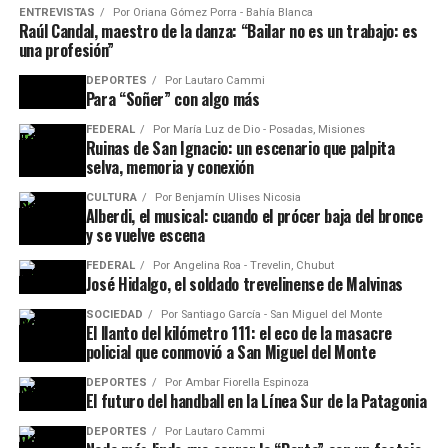
ENTREVISTAS
Por
Oriana Gómez Porra - Bahía Blanca
Raúl Candal, maestro de la danza: “Bailar no es un trabajo: es
una profesión”
DEPORTES
Por
Lautaro Cammi
Para “Soñer” con algo más
FEDERAL
Por
María Luz de Dio - Posadas, Misiones
Ruinas de San Ignacio: un escenario que palpita
selva, memoria y conexión
CULTURA
Por
Benjamín Ulises Nicosia
Alberdi, el musical: cuando el prócer baja del bronce
y se vuelve escena
FEDERAL
Por
Angelina Roa - Trevelin, Chubut
José Hidalgo, el soldado trevelinense de Malvinas
SOCIEDAD
Por
Santiago García - San Miguel del Monte
El llanto del kilómetro 111: el eco de la masacre
policial que conmovió a San Miguel del Monte
DEPORTES
Por
Ambar Fiorella Espinoza
El futuro del handball en la Línea Sur de la Patagonia
DEPORTES
Por
Lautaro Cammi