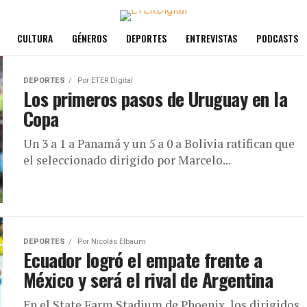
CULTURA
GÉNEROS
DEPORTES
ENTREVISTAS
PODCASTS
DEPORTES
Por
ETER Digital
Los primeros pasos de Uruguay en la
Copa
Un 3 a 1 a Panamá y un 5 a 0 a Bolivia ratifican que
el seleccionado dirigido por Marcelo...
DEPORTES
Por
Nicolás Elbaum
Ecuador logró el empate frente a
México y será el rival de Argentina
En el State Farm Stadium de Phoenix, los dirigidos