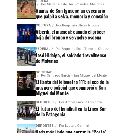
FEDERAL
Por
María Luz de Dio - Posadas, Misiones
Ruinas de San Ignacio: un escenario
que palpita selva, memoria y conexión
CULTURA
Por
Benjamín Ulises Nicosia
Alberdi, el musical: cuando el prócer
baja del bronce y se vuelve escena
FEDERAL
Por
Angelina Roa - Trevelin, Chubut
José Hidalgo, el soldado trevelinense
de Malvinas
SOCIEDAD
Por
Santiago García - San Miguel del Monte
El llanto del kilómetro 111: el eco de la
masacre policial que conmovió a San
Miguel del Monte
DEPORTES
Por
Ambar Fiorella Espinoza
El futuro del handball en la Línea Sur
de la Patagonia
DEPORTES
Por
Lautaro Cammi
Nada más lindo que cerrar la “Porta”