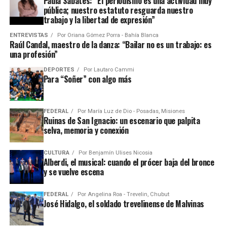
Paula Sabatés: “El periodismo es una actividad muy
pública; nuestro estatuto resguarda nuestro
trabajo y la libertad de expresión”
ENTREVISTAS
Por
Oriana Gómez Porra - Bahía Blanca
Raúl Candal, maestro de la danza: “Bailar no es un trabajo: es
una profesión”
DEPORTES
Por
Lautaro Cammi
Para “Soñer” con algo más
FEDERAL
Por
María Luz de Dio - Posadas, Misiones
Ruinas de San Ignacio: un escenario que palpita
selva, memoria y conexión
CULTURA
Por
Benjamín Ulises Nicosia
Alberdi, el musical: cuando el prócer baja del bronce
y se vuelve escena
FEDERAL
Por
Angelina Roa - Trevelin, Chubut
José Hidalgo, el soldado trevelinense de Malvinas