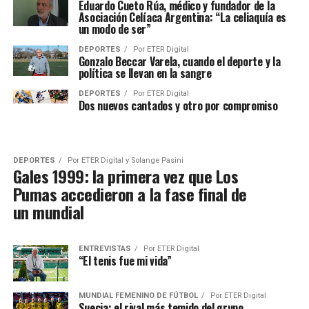
Eduardo Cueto Rúa, médico y fundador de la
Asociación Celíaca Argentina: “La celiaquía es
un modo de ser”
DEPORTES
Por
ETER Digital
Gonzalo Beccar Varela, cuando el deporte y la
política se llevan en la sangre
DEPORTES
Por
ETER Digital
Dos nuevos cantados y otro por compromiso
DEPORTES
Por
ETER Digital y Solange Pasini
Gales 1999: la primera vez que Los
Pumas accedieron a la fase final de
un mundial
ENTREVISTAS
Por
ETER Digital
“El tenis fue mi vida”
MUNDIAL FEMENINO DE FÚTBOL
Por
ETER Digital
Suecia: el rival más temido del grupo