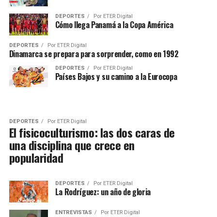
DEPORTES
Por
ETER Digital
Cómo llega Panamá a la Copa América
DEPORTES
Por
ETER Digital
Dinamarca se prepara para sorprender, como en 1992
DEPORTES
Por
ETER Digital
Países Bajos y su camino a la Eurocopa
DEPORTES
Por
ETER Digital
El fisicoculturismo: las dos caras de
una disciplina que crece en
popularidad
DEPORTES
Por
ETER Digital
La Rodríguez: un año de gloria
ENTREVISTAS
Por
ETER Digital